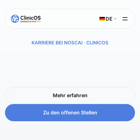
Select Language
DE
KARRIERE BEI NOSCAI · CLINICOS
Bau
mit
uns
das
vermutlich
beste
HealthTech-SaaS
Deutschlands.
Wir
bauen
das
KI-Betriebssystem
für
deutsche
Arztpraxen.
Wer
Verantwortung
mag
und
nicht
auf
Konzern-Komfort
wartet,
findet
bei
uns
das
spannendste
Kapitel
seiner
Karriere.
Mehr erfahren
Mehr erfahren
Zu den offenen Stellen
Zu den offenen Stellen