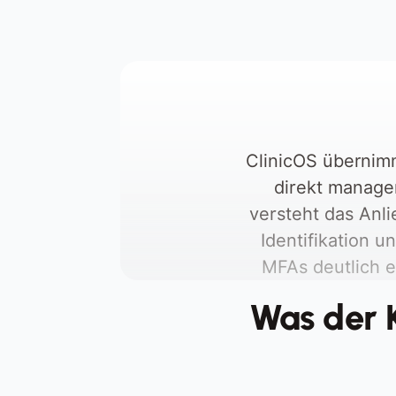
Andere Aufgaben bleiben liegen, es 
entstehen verpasste Anrufe, 
Rückruflisten und Unzufriedenheit
ClinicOS übernim
direkt managen
versteht das Anl
Identifikation u
MFAs deutlich 
Was der K