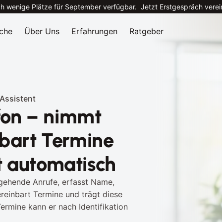
h wenige Plätze für September verfügbar.
Jetzt Erstgespräch vere
che
Über Uns
Erfahrungen
Ratgeber
 Assistent
fon – nimmt 
bart Termine 
 automatisch
gehende Anrufe, erfasst Name, 
einbart Termine und trägt diese 
ermine kann er nach Identifikation 