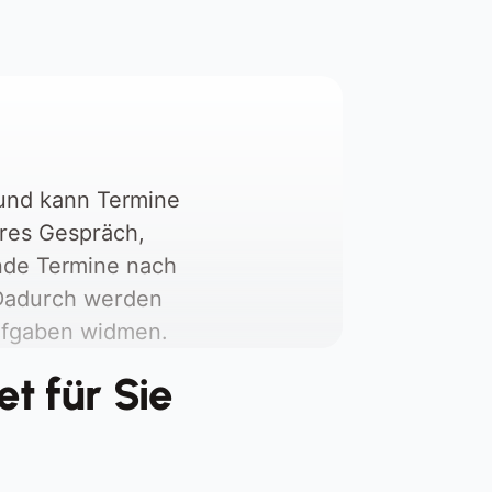
ndere Aufgaben bleiben liegen, es 
ntstehen verpasste Anrufe, 
ückruflisten und Unzufriedenheit bei 
atienten
und kann Termine 
res Gespräch, 
nde Termine nach 
 Dadurch werden 
ufgaben widmen.
t für Sie 