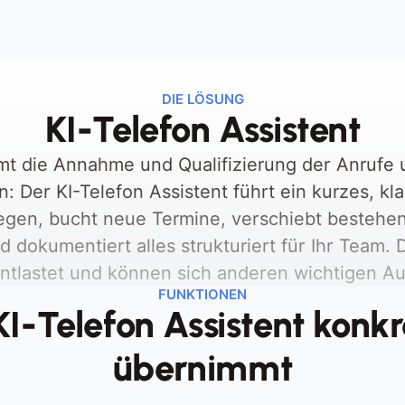
Terminvereinbarungen sind 
A
besonders zeitintensiv durch Slot-
e
Suche, Rückfragen und 
R
DIE LÖSUNG
Terminverschiebungen
KI-Telefon Assistent
P
mt die Annahme und Qualifizierung der Anrufe 
: Der KI-Telefon Assistent führt ein kurzes, kla
iegen, bucht neue Termine, verschiebt bestehe
nd dokumentiert alles strukturiert für Ihr Team.
entlastet und können sich anderen wichtigen A
FUNKTIONEN
I-Telefon Assistent konkre
übernimmt