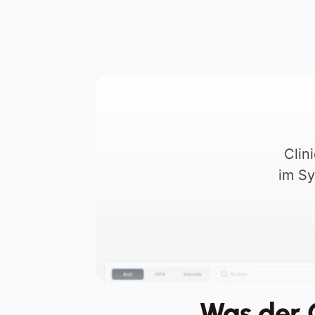
Unklare Umsatzentwicklung ohn
aktuelle und strukturierte 
Auswertungen
Clin
im Sy
Was der O