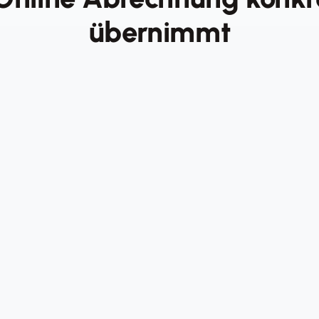
übernimmt
hnungsfälle, 
Umsatz über die Zei
hnungen)
als Diagramm – Trends au
Monats-/Wochen-/Tages