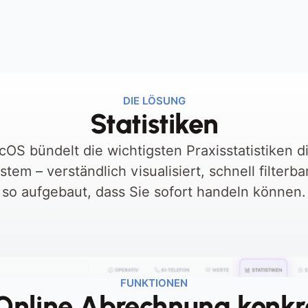
e 
Mangelnder Überblick über 
L
offene und nicht versendete 
v
Rechnungen
DIE LÖSUNG
B
Statistiken
icOS bündelt die wichtigsten Praxisstatistiken di
stem – verständlich visualisiert, schnell filterba
so aufgebaut, dass Sie sofort handeln können.
FUNKTIONEN
nline Abrechnung konkret