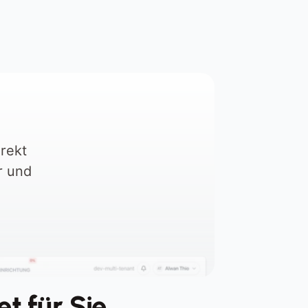
angsame Steuerung durch 
erzögerte Daten aus Excel oder 
uchhaltung
rekt 
r und 
 für Sie 