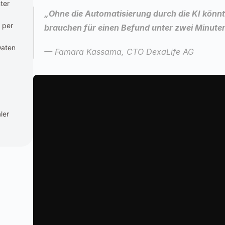
er 
„Ohne die Automatisierung durch die KI könnten
per 
brauchen für einen Befund unter zwei Minute
aten 
— Famara Kassama, CTO DexaLife AG
er 