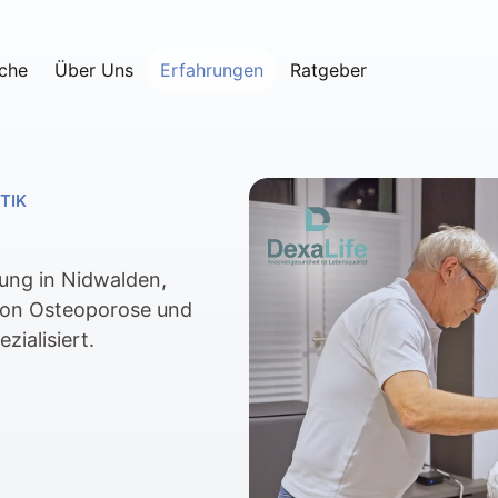
che
Über Uns
Erfahrungen
Ratgeber
TIK
ng in Nidwalden, 
von Osteoporose und 
zialisiert.